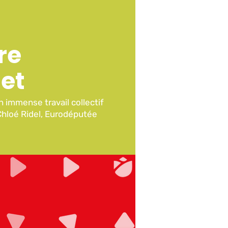
re
jet
un immense travail collectif
Chloé Ridel, Eurodéputée