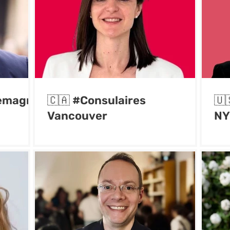
lemagne
🇨🇦 #Consulaires
🇺
Vancouver
NY