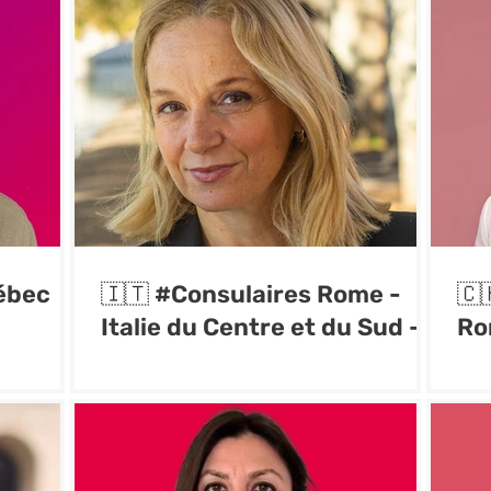
ébec
🇮🇹 #Consulaires Rome -
🇨
Italie du Centre et du Sud -
Ro
Malte