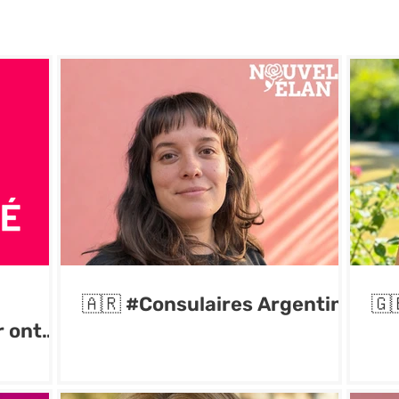
🇦🇷 #Consulaires Argentine
🇬
r ont
tants