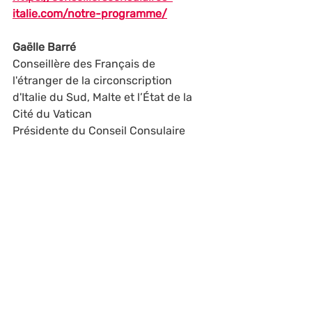
italie.com/notre-programme/
Gaëlle Barré
Conseillère des Français de 
l'étranger de la circonscription 
d'Italie du Sud, Malte et l’État de la 
Cité du Vatican
Présidente du Conseil Consulaire
http://www.conseillersconsulaires-
italie.com/
Instagram: 
@solidaires.2026@gmail.com
Consulaires-2026
Europe
Élections
Français de l’étranger