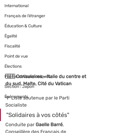
International
Français de l’étranger
Éducation & Culture
Égalité
Fiscalité
Point de vue
Élections
🇮🇹 Consulaires - Italie du centre et 
Presse et Communiqués
du sud, Malte, Cité du Vatican
Section : Japon
Événements
🌹 Liste soutenue par le Parti 
Socialiste
"Solidaires à vos côtés" 
Conduite par
 Gaelle Barré
, 
Conseillère des Français de 