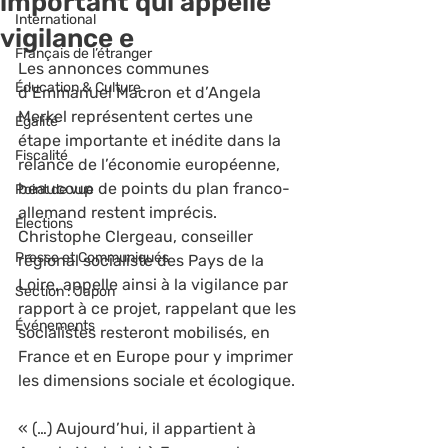
important qui appelle
International
vigilance e
Français de l’étranger
Les annonces communes 
Éducation & Culture
d’Emmanuel Macron et d’Angela 
Merkel représentent certes une 
Égalité
étape importante et inédite dans la 
Fiscalité
relance de l’économie européenne, 
beaucoup de points du plan franco-
Point de vue
allemand restent imprécis. 
Élections
Christophe Clergeau, conseiller 
Presse et Communiqués
régional socialiste des Pays de la 
Loire, appelle ainsi à la vigilance par 
Section : Japon
rapport à ce projet, rappelant que les 
Événements
socialistes resteront mobilisés, en 
France et en Europe pour y imprimer 
les dimensions sociale et écologique.
« (…) Aujourd’hui, il appartient à 