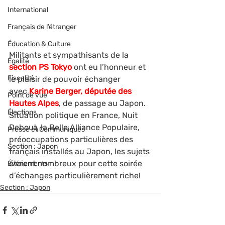
International
Français de l’étranger
Éducation & Culture
Militants et sympathisants de la 
Égalité
section PS Tokyo
 ont eu l’honneur et 
Fiscalité
le plaisir de pouvoir échanger 
avec 
Karine Berger, députée des 
Point de vue
Hautes Alpes
, de passage au Japon. 
Élections
Situation politique en France, Nuit 
Debout, la Belle Alliance Populaire, 
Presse et Communiqués
préoccupations particulières des 
Section : Japon
français installés au Japon, les sujets 
étaient nombreux pour cette soirée 
Événements
d’échanges particulièrement riche!
Section : Japon