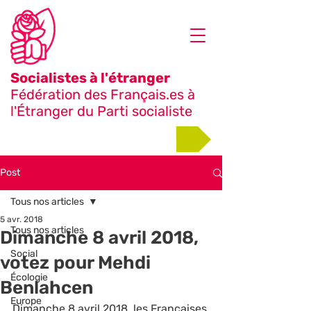
Socialistes à l'étranger
Fédération des Français.es à
l'Étranger du Parti socialiste
Adhérer
Post
Tous nos articles
5 avr. 2018
Tous nos articles
Dimanche 8 avril 2018,
Social
votez pour Mehdi
Écologie
Benlahcen
Europe
Dimanche 8 avril 2018, les Françaises 