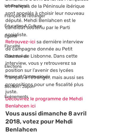
International
et Français de la Péninsule ibérique 
sont appelés à choisir leur nouveau 
Français de l’étranger
député. Mehdi Benlahcen est le 
Éducation & Culture
candidat soutenu par le Parti 
socialiste.
Égalité
Retrouvez-ici
 sa dernière interview 
Fiscalité
de campagne donnée au Petit 
Journal de Lisbonne. Dans cette 
Point de vue
interview, vous y retrouverez sa 
Élections
position sur l’avenir des lycées 
Presse et Communiqués
français à l’étranger, mais aussi ses 
propositions pour une fiscalité plus 
Section : Japon
juste.
Événements
Découvrez le programme de Mehdi 
Benlahcen ici
Vous aussi dimanche 8 avril 
2018, votez pour Mehdi 
Benlahcen