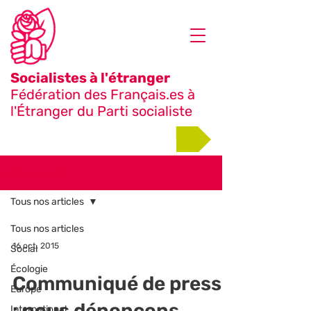
Socialistes à l'étranger
Fédération des Français.es à
l'Étranger du Parti socialiste
Adhérer
Notre actualité
Tous nos articles
Tous nos articles
16 oct. 2015
Social
Écologie
Communiqué de presse
Europe
: nous dénonçons
International