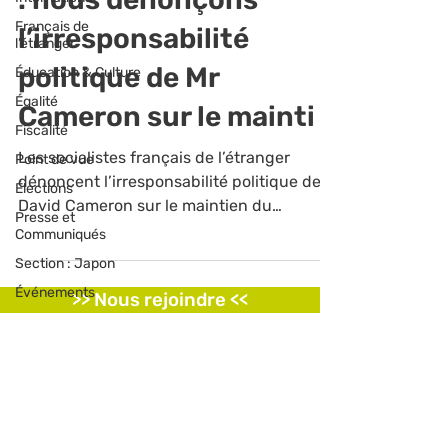
Français de
l’irresponsabilité
l’étranger
politique de Mr
Éducation & Culture
Égalité
Cameron sur le mainti
Fiscalité
Les socialistes français de l’étranger
Point de vue
dénoncent l’irresponsabilité politique de
Élections
David Cameron sur le maintien du
Presse et
Royaume-Uni dans...
Communiqués
Section : Japon
Événements
>> Nous rejoindre <<
Retrouvez-nous sur les
réseaux sociaux