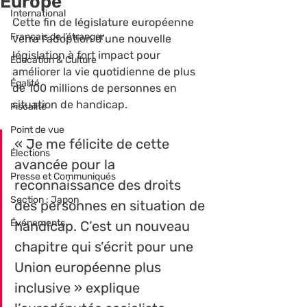
Europe
International
Cette fin de législature européenne 
Français de l’étranger
verra l’adoption d’une nouvelle 
législation à fort impact pour 
Éducation & Culture
améliorer la vie quotidienne de plus 
Égalité
de 100 millions de personnes en 
situation de handicap.
Fiscalité
Point de vue
« Je me félicite de cette 
Élections
avancée pour la 
Presse et Communiqués
reconnaissance des droits 
Section : Japon
des personnes en situation de 
Événements
handicap. C’est un nouveau 
chapitre qui s’écrit pour une 
Union européenne plus 
inclusive » explique 