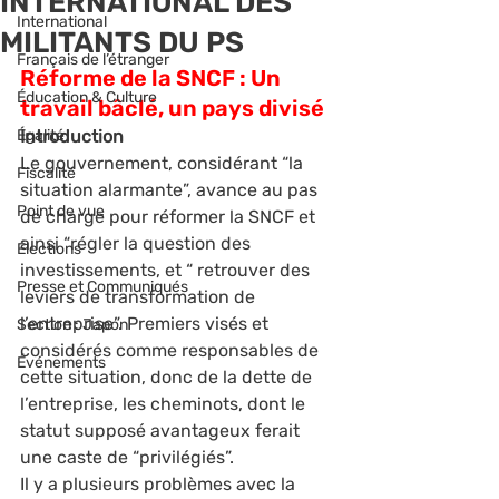
INTERNATIONAL DES
International
MILITANTS DU PS
Français de l’étranger
Réforme de la SNCF : Un 
Éducation & Culture
travail bâclé, un pays divisé
Égalité
Introduction
Le gouvernement, considérant “la 
Fiscalité
situation alarmante”, avance au pas 
Point de vue
de charge pour réformer la SNCF et 
ainsi “régler la question des 
Élections
investissements, et “ retrouver des 
Presse et Communiqués
leviers de transformation de 
l’entreprise”. Premiers visés et 
Section : Japon
considérés comme responsables de 
Événements
cette situation, donc de la dette de 
l’entreprise, les cheminots, dont le 
statut supposé avantageux ferait 
une caste de “privilégiés”.
Il y a plusieurs problèmes avec la 