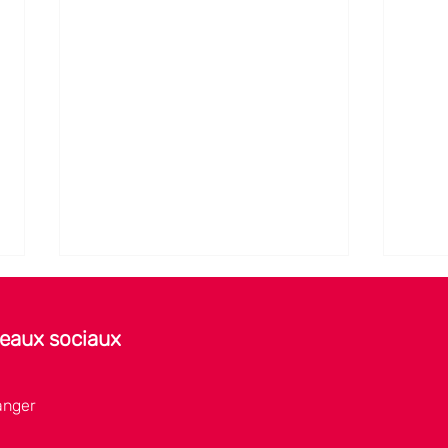
seaux sociaux
anger