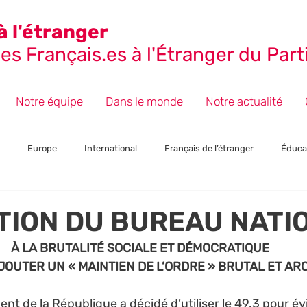
à l'étranger
s Français.es à l'Étranger du Parti
Notre équipe
Dans le monde
Notre actualité
Europe
International
Français de l’étranger
Éduca
ctions
Presse et Communiqués
Section : Japon
Événeme
TION DU BUREAU NATI
À LA BRUTALITÉ SOCIALE ET DÉMOCRATIQUE
AJOUTER UN « MAINTIEN DE L’ORDRE » BRUTAL ET ARC
nt de la République a décidé d’utiliser le 49.3 pour évi