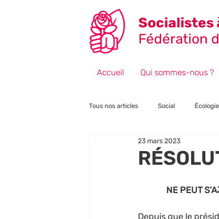
Socialistes 
Fédération de
Accueil
Qui sommes-nous ?
Tous nos articles
Social
Écologie
23 mars 2023
Fiscalité
Point de vue
Éle
RÉSOLU
 NE PEUT S’
Depuis que le préside