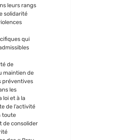
ns leurs rangs 
solidarité 
iolences 
cifiques qui 
nadmissibles 
té de 
u maintien de 
s préventives 
ans les 
oi et à la 
 de l’activité 
n toute 
t de consolider 
té 