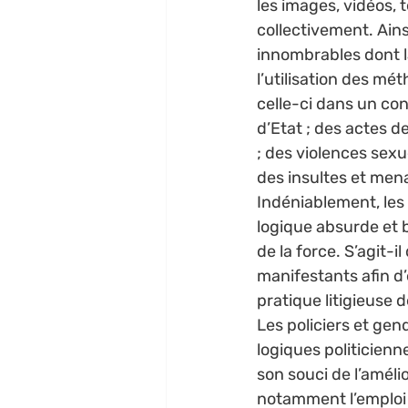
les images, vidéos,
collectivement. Ains
innombrables dont la
l’utilisation des mé
celle-ci dans un cont
d’Etat ; des actes d
; des violences sexue
des insultes et mena
Indéniablement, les
logique absurde et 
de la force. S’agit-il
manifestants afin d’
pratique litigieuse d
Les policiers et gen
logiques politicienne
son souci de l’amélio
notamment l’emploi d