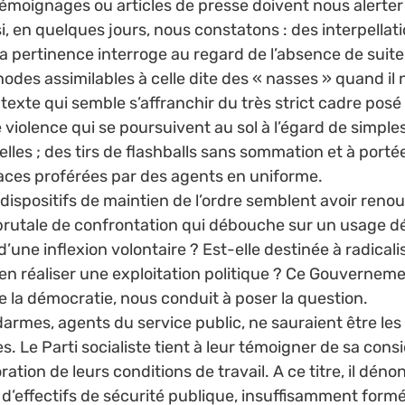
 témoignages ou articles de presse doivent nous alerter
i, en quelques jours, nous constatons : des interpellati
 pertinence interroge au regard de l’absence de suites 
thodes assimilables à celle dite des « nasses » quand il 
exte qui semble s’affranchir du très strict cadre posé 
e violence qui se poursuivent au sol à l’égard de simpl
lles ; des tirs de flashballs sans sommation et à portée
ces proférées par des agents en uniforme. 
 dispositifs de maintien de l’ordre semblent avoir renou
brutale de confrontation qui débouche sur un usage de
 d’une inflexion volontaire ? Est-elle destinée à radicali
en réaliser une exploitation politique ? Ce Gouverneme
e la démocratie, nous conduit à poser la question. 
darmes, agents du service public, ne sauraient être les
s. Le Parti socialiste tient à leur témoigner de sa consi
ration de leurs conditions de travail. A ce titre, il déno
’effectifs de sécurité publique, insuffisamment forme