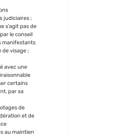
 
ons 
judiciaires ; 
ne s’agit pas de 
par le conseil 
es manifestants 
 de visage ; 
é avec une 
́raisonnable 
ser certains 
nt, par sa 
 otages de 
dération et de 
nce 
́s au maintien 