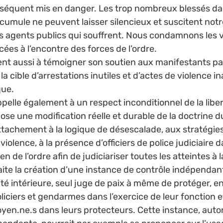
nséquent mis en danger. Les trop nombreux blessés da
ccumule ne peuvent laisser silencieux et suscitent notre 
 agents publics qui souffrent. Nous condamnons les v
ées à l’encontre des forces de l’ordre. 
tient aussi à témoigner son soutien aux manifestants pa
 la cible d’arrestations inutiles et d’actes de violence i
ue. 
ppelle également à un respect inconditionnel de la liber
se une modification réelle et durable de la doctrine d
 attachement à la logique de désescalade, aux stratégie
violence, à la présence d’officiers de police judiciaire d
n de l’ordre afin de judiciariser toutes les atteintes à la l
aite la création d’une instance de contrôle indépendante
té intérieure, seul juge de paix à même de protéger, e
liciers et gendarmes dans l’exercice de leur fonction e
oyen.ne.s dans leurs protecteurs. Cette instance, autori