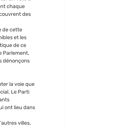
sent chaque 
́couvrent des 
e de cette 
ibles et les 
atique de ce 
le Parlement, 
s dénonçons 
ter la voie que 
al. Le Parti 
ants 
 ont lieu dans 
’autres villes, 