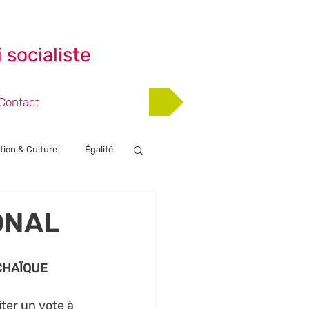
 socialiste
Adhérer
Contact
tion & Culture
Égalité
nts
ONAL
HAÏQUE 
ter un vote à 