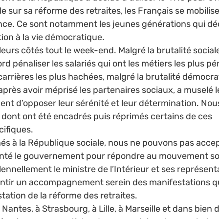
le sur sa réforme des retraites, les Français se mobili
nce. Ce sont notamment les jeunes générations qui de
on à la vie démocratique. 
 leurs côtés tout le week-end. Malgré la brutalité social
d pénaliser les salariés qui ont les métiers les plus pén
rrières les plus hachées, malgré la brutalité démocr
rès avoir méprisé les partenaires sociaux, a muselé 
ent d’opposer leur sérénité et leur détermination. Nou
 dont ont été encadrés puis réprimés certains de ces 
ifiques. 
hés à la République sociale, nous ne pouvons pas accep
té le gouvernement pour répondre au mouvement soci
lennellement le ministre de l’Intérieur et ses représent
rantir un accompagnement serein des manifestations qui
tation de la réforme des retraites. 
 Nantes, à Strasbourg, à Lille, à Marseille et dans bien d