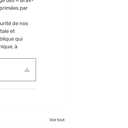
age des « Brav-
primées par 
rité de nos 
tale et 
blique qui 
que, à 
Voir tout