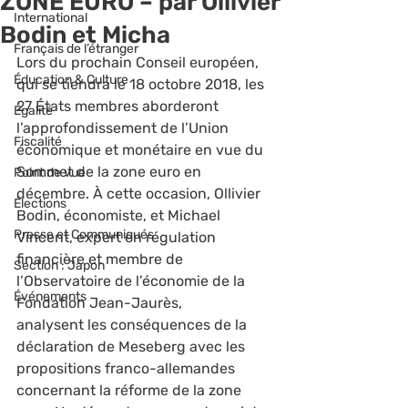
ZONE EURO – par Ollivier
International
Bodin et Micha
Français de l’étranger
Lors du prochain Conseil européen, 
Éducation & Culture
qui se tiendra le 18 octobre 2018, les 
27 États membres aborderont 
Égalité
l’approfondissement de l’Union 
Fiscalité
économique et monétaire en vue du 
Sommet de la zone euro en 
Point de vue
décembre. À cette occasion, Ollivier 
Élections
Bodin, économiste, et Michael 
Presse et Communiqués
Vincent, expert en régulation 
financière et membre de 
Section : Japon
l’Observatoire de l’économie de la 
Événements
Fondation Jean-Jaurès, 
analysent les conséquences de la 
déclaration de Meseberg avec les 
propositions franco-allemandes 
concernant la réforme de la zone 