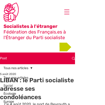
Socialistes à l'étranger
Fédération des Français.es à
l'Étranger du Parti socialiste
Adhérer
Post
Tous nos articles
5 août 2020
Tous nos articles
LIBAN : le Parti socialiste
Social
adresse ses
Écologie
condoléances
Europe
Ce 4 août 2020, le port de Beyrouth a 