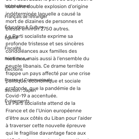
International
subi une double explosion d’origine 
indéterminée laquelle a causé la 
Français de l’étranger
mort de dizaines de personnes et 
Éducation & Culture
blessé environ 2750 autres.
Le Parti socialiste exprime sa 
Égalité
profonde tristesse et ses sincères 
Fiscalité
condoléances aux familles des 
victimes, mais aussi à l’ensemble du 
Point de vue
peuple libanais. Ce drame terrible 
Élections
frappe un pays affecté par une crise 
Presse et Communiqués
politique, économique et sociale 
profonde, que la pandémie de la 
Section : Japon
Covid-19 a accentuée.
Événements
Le Parti socialiste attend de la 
France et de l’Union européenne 
d’être aux côtés du Liban pour l’aider 
à traverser cette nouvelle épreuve 
qui le fragilise davantage face aux 