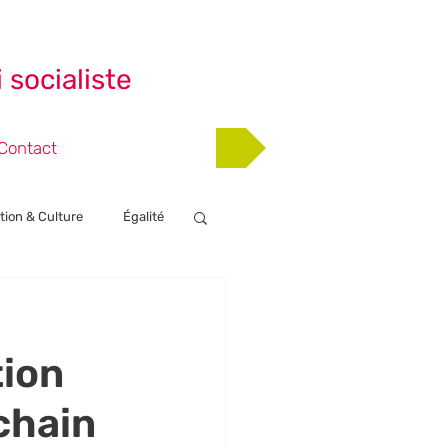
 socialiste
Adhérer
Contact
tion & Culture
Égalité
nts
tion
chain