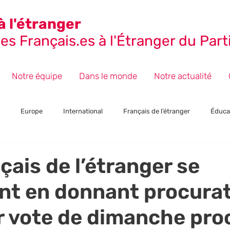
à l'étranger
s Français.es à l'Étranger du Parti
Notre équipe
Dans le monde
Notre actualité
Europe
International
Français de l’étranger
Éduca
ctions
Presse et Communiqués
Section : Japon
Événeme
çais de l’étranger se
nt en donnant procura
r vote de dimanche pro