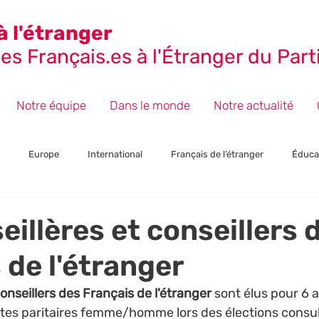
à l'étranger
s Français.es à l'Étranger du Parti
Notre équipe
Dans le monde
Notre actualité
Europe
International
Français de l’étranger
Éduca
ctions
Presse et Communiqués
Section : Japon
Événeme
eillères et conseillers 
 de l'étranger
conseillers des Français de l'étranger 
sont élus pour 6 
istes paritaires femme/homme lors des élections consul