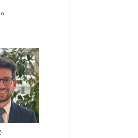
ln 
é