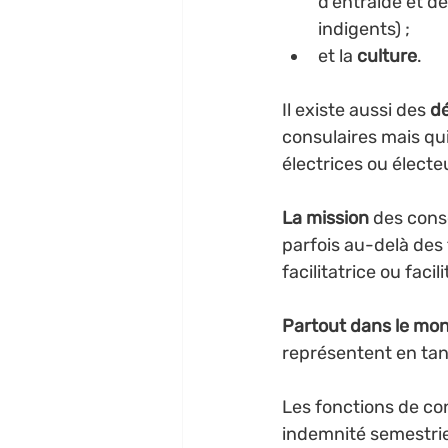
d’entraide et de
indigents) ; 
et la 
culture
.
Il existe aussi des 
dé
consulaires mais qui
électrices ou électe
La mission
 des cons
parfois au-delà des 
facilitatrice ou faci
Partout dans le mo
représentent en tant
Les fonctions de con
indemnité semestriel