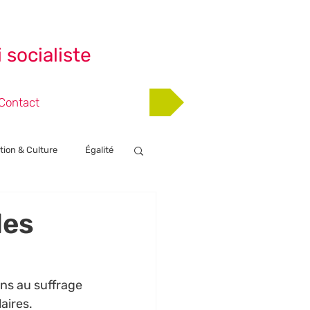
 socialiste
Adhérer
Contact
tion & Culture
Égalité
nts
des
ans au suffrage 
aires.