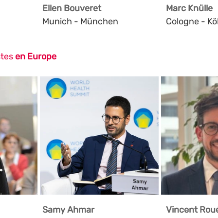
Ellen Bouveret
Marc Knülle
Munich - München
Cologne - Kö
stes 
en Europe
Samy Ahmar
Vincent Rou