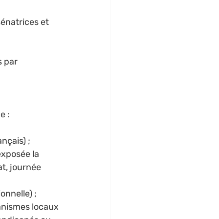
sénatrices et 
 par 
e :
nçais) ; 
exposée la 
t, journée 
nnelle) ; 
anismes locaux 