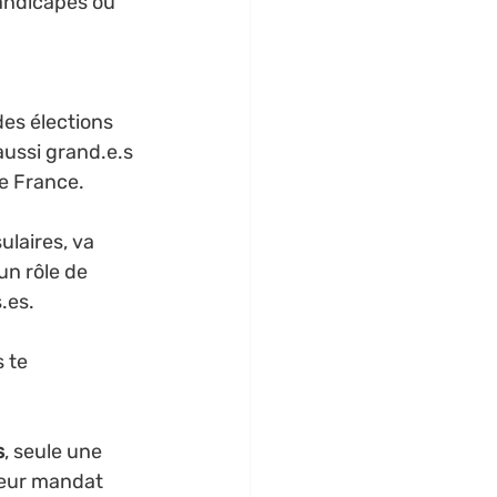
handicapés ou 
des élections 
aussi grand.e.s 
de France.
laires, va 
un rôle de 
s.es.
 te 
s
, seule une 
 leur mandat 