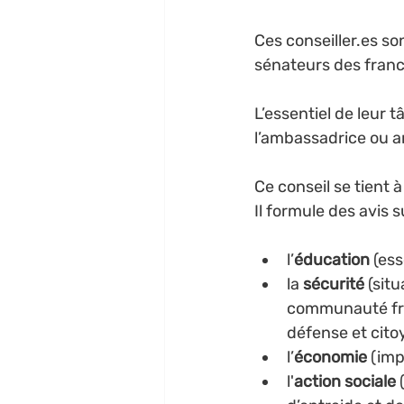
Ces conseiller.es so
sénateurs des franca
L’essentiel de leur t
l’ambassadrice ou a
Ce conseil se tient 
Il formule des avis 
l’
éducation
 (es
la 
sécurité
 (sit
communauté fran
défense et citoy
l’
économie
 (imp
l'
action sociale
 