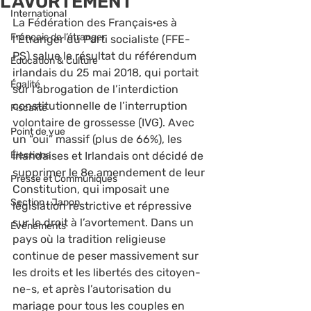
L’AVORTEMENT
International
La Fédération des Français·es à 
Français de l’étranger
l’Étranger du Parti socialiste (FFE-
PS) salue le résultat du référendum 
Éducation & Culture
irlandais du 25 mai 2018, qui portait 
Égalité
sur l’abrogation de l’interdiction 
constitutionnelle de l’interruption 
Fiscalité
volontaire de grossesse (IVG). Avec 
Point de vue
un “oui” massif (plus de 66%), les 
Élections
Irlandaises et Irlandais ont décidé de 
supprimer le 8e amendement de leur 
Presse et Communiqués
Constitution, qui imposait une 
Section : Japon
législation restrictive et répressive 
sur le droit à l’avortement. Dans un 
Événements
pays où la tradition religieuse 
continue de peser massivement sur 
les droits et les libertés des citoyen-
ne-s, et après l’autorisation du 
mariage pour tous les couples en 