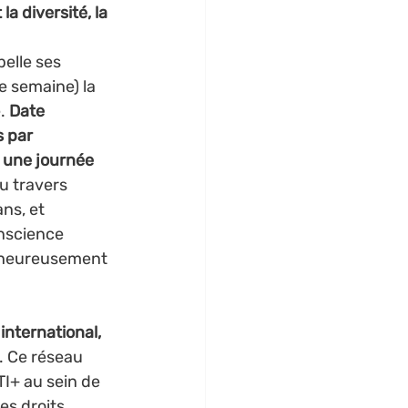
a diversité, la 
elle ses 
e semaine) la 
. 
Date 
 par 
t une journée 
u travers 
ns, et 
nscience 
alheureusement 
international, 
. Ce réseau 
I+ au sein de 
es droits 