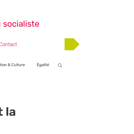
 socialiste
Adhérer
Contact
tion & Culture
Égalité
nts
 la