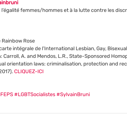
ainbruni
 l’égalité femmes/hommes et à la lutte contre les disc
e Rainbow Rose
carte intégrale de l’International Lesbian, Gay, Bisexual
n: Carroll, A. and Mendos, L.R., State-Sponsored Homo
al orientation laws: criminalisation, protection and rec
2017). 
CLIQUEZ-ICI
FEPS
#LGBTSocialistes
#SylvainBruni