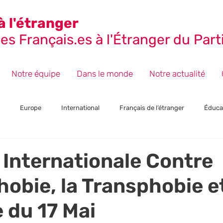
à l'étranger
s Français.es à l'Étranger du Parti
Notre équipe
Dans le monde
Notre actualité
Europe
International
Français de l’étranger
Éduca
ctions
Presse et Communiqués
Section : Japon
Événeme
Internationale Contre
obie, la Transphobie et
 du 17 Mai