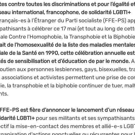
es contre toutes les discriminations et pour l’égalité et l
eau international, francophone, de solidarité LGBTI+
ançais-es à l’Étranger du Parti socialiste (FFE-PS) app
pathisants à célébrer ce 17 mai (et tout au long de cett
ale Contre l’Homophobie, la Transphobie et la Biphobie
ait de l’homosexualité de la liste des maladies mentales
ale de la Santé en 1990, cette célébration annuelle es
és de sensibilisation et d’éducation de par le monde.
 A
soutien aux personnes lesbiennes, gays, bisexuelles, tra
 associations et activistes permettent une prise de co
ie, la transphobie et la biphobie continuer de tuer, m
nts.
 FFE-PS est fière d’annoncer le lancement d’un réseau 
idarité LGBTI+
 pour ses militants et ses sympathisants
ectif la mise-en-contact des membres et allié-e-s LGBT
organisation d’actions ponctuelles ou récurrentes pour l