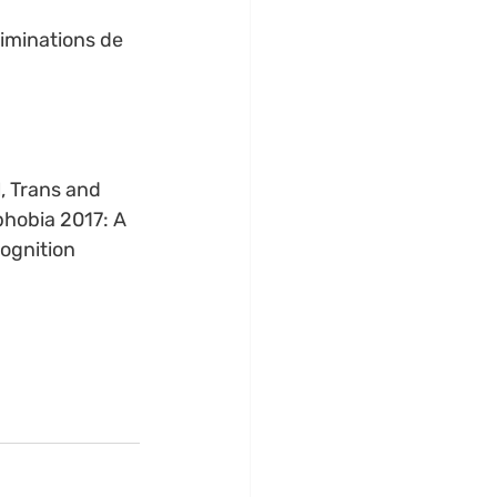
riminations de 
, Trans and 
phobia 2017: A 
ognition 