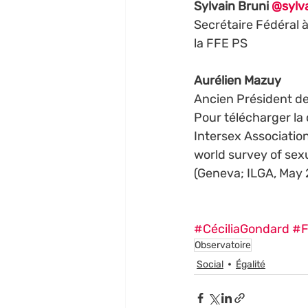
Sylvain Bruni 
@sylv
Secrétaire Fédéral à
la FFE PS
Aurélien Mazuy 
Ancien Président d
Pour télécharger la 
Intersex Associatio
world survey of sexu
(Geneva; ILGA, May 
#CéciliaGondard
#F
Observatoire
Social
Égalité