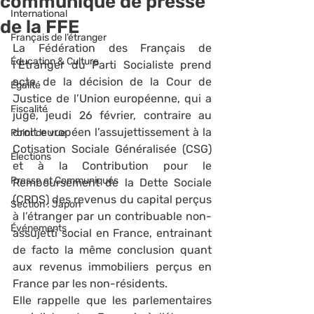
communiqué de presse
International
de la FFE
Français de l’étranger
La Fédération des Français de 
Éducation & Culture
l’Etranger du Parti Socialiste prend 
acte de la décision de la Cour de 
Égalité
Justice de l’Union européenne, qui a 
Fiscalité
jugé, jeudi 26 février, contraire au 
droit européen l’assujettissement à la 
Point de vue
Cotisation Sociale Généralisée (CSG) 
Élections
et à la Contribution pour le 
Presse et Communiqués
Remboursement de la Dette Sociale 
(CRDS) des revenus du capital perçus 
Section : Japon
à l’étranger par un contribuable non-
Événements
assujetti social en France, entrainant 
de facto la même conclusion quant 
aux revenus immobiliers perçus en 
France par les non-résidents.
Elle rappelle que les parlementaires 