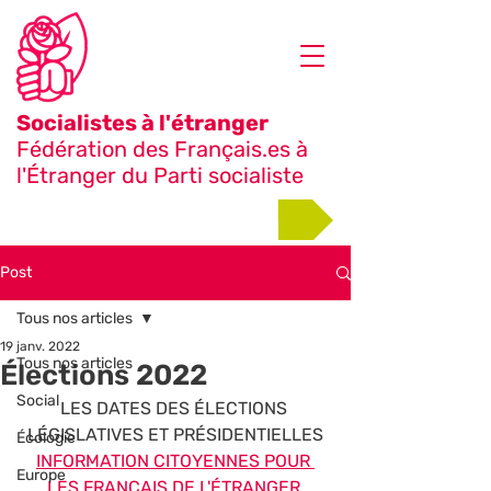
Socialistes à l'étranger
Fédération des Français.es à
l'Étranger du Parti socialiste
Adhérer
Post
Tous nos articles
19 janv. 2022
Tous nos articles
Élections 2022
Social
LES DATES DES ÉLECTIONS 
LÉGISLATIVES ET PRÉSIDENTIELLES
Écologie
INFORMATION CITOYENNES POUR 
Europe
LES FRANÇAIS DE L'ÉTRANGER